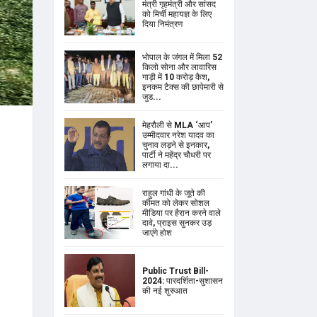
मंत्री गृहमंत्री और सांसद
को मिर्ची महायज्ञ के लिए
दिया निमंत्रण
भोपाल के जंगल में मिला 52
किलो सोना और लावारिस
गाड़ी में 10 करोड़ कैश,
इनकम टैक्स की छापेमारी से
जुड...
मेहरौली से MLA ‘आप’
उम्मीदवार नरेश यादव का
चुनाव लड़ने से इनकार,
पार्टी ने महेंद्र चौधरी पर
लगाया दा...
राहुल गांधी के जूते की
कीमत को लेकर सोशल
मीडिया पर हैरान करने वाले
दावे, प्राइस सुनकर उड़
जाएंगे होश
Public Trust Bill-
2024: पारदर्शिता-सुशासन
की नई शुरुआत