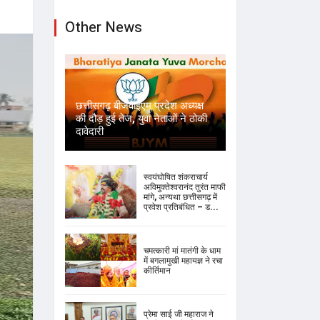
Other News
छत्तीसगढ़ बीजेवाईएम प्रदेश अध्यक्ष
की दौड़ हुई तेज, युवा नेताओं ने ठोकी
दावेदारी
स्वयंघोषित शंकराचार्य
अविमुक्तेश्वरानंद तुरंत माफी
मांगे, अन्यथा छत्तीसगढ़ में
प्रवेश प्रतिबंधित – ड...
चमत्कारी मां मातंगी के धाम
में बगलामुखी महायज्ञ ने रचा
कीर्तिमान
प्रेमा साई जी महाराज ने