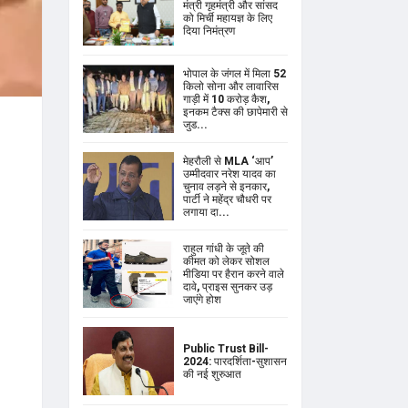
मंत्री गृहमंत्री और सांसद
को मिर्ची महायज्ञ के लिए
दिया निमंत्रण
भोपाल के जंगल में मिला 52
किलो सोना और लावारिस
गाड़ी में 10 करोड़ कैश,
इनकम टैक्स की छापेमारी से
जुड...
मेहरौली से MLA ‘आप’
उम्मीदवार नरेश यादव का
चुनाव लड़ने से इनकार,
पार्टी ने महेंद्र चौधरी पर
लगाया दा...
राहुल गांधी के जूते की
कीमत को लेकर सोशल
मीडिया पर हैरान करने वाले
दावे, प्राइस सुनकर उड़
जाएंगे होश
Public Trust Bill-
2024: पारदर्शिता-सुशासन
की नई शुरुआत