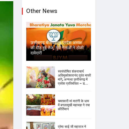
Other News
छत्तीसगढ़ बीजेवाईएम प्रदेश अध्यक्ष
की दौड़ हुई तेज, युवा नेताओं ने ठोकी
दावेदारी
स्वयंघोषित शंकराचार्य
अविमुक्तेश्वरानंद तुरंत माफी
मांगे, अन्यथा छत्तीसगढ़ में
प्रवेश प्रतिबंधित – ड...
चमत्कारी मां मातंगी के धाम
में बगलामुखी महायज्ञ ने रचा
कीर्तिमान
प्रेमा साई जी महाराज ने